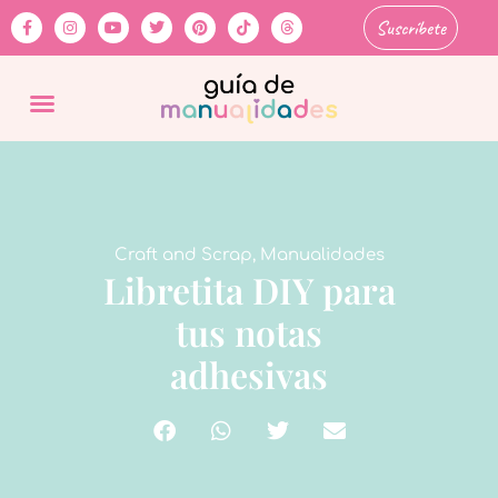
Suscríbete
Craft and Scrap
,
Manualidades
Libretita DIY para
tus notas
adhesivas