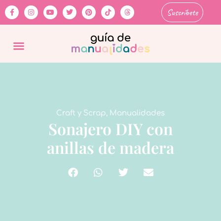
Suscríbete
Craft y Scrap
,
Manualidades
Sonajero DIY con
anillas de madera