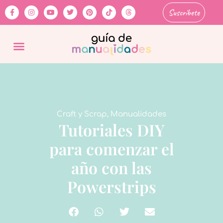
Suscríbete
Craft y Scrap
,
Manualidades
Tutoriales DIY
para comenzar el
año con las
Powerstrips