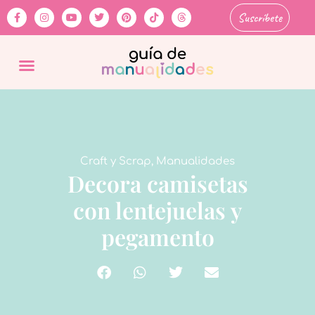
Suscríbete
Craft y Scrap
,
Manualidades
Decora camisetas
con lentejuelas y
pegamento