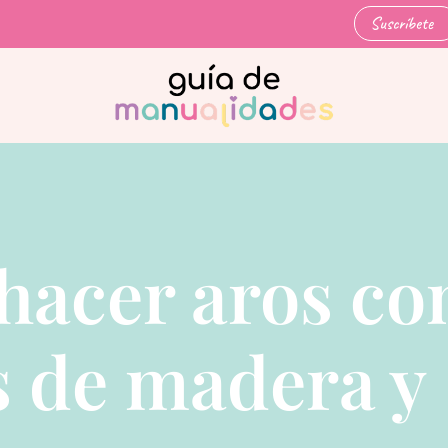
Suscríbete
acer aros co
 de madera y