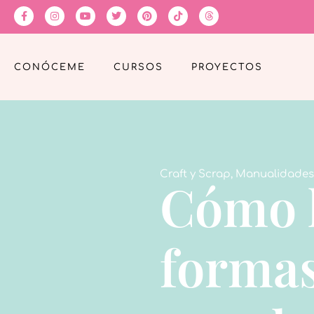
CONÓCEME
CURSOS
PROYECTOS
Craft y Scrap
,
Manualidades
Cómo h
formas