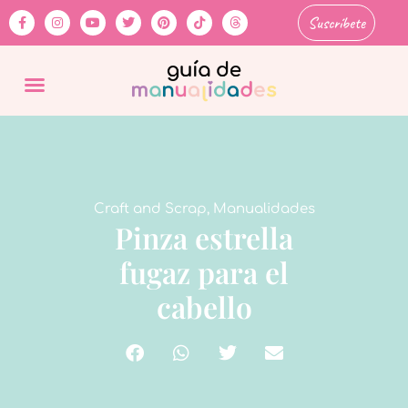
Suscríbete
Craft and Scrap
,
Manualidades
Pinza estrella
fugaz para el
cabello