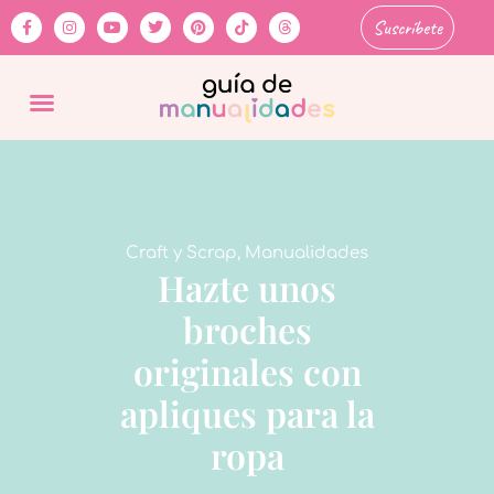
Suscríbete
Craft y Scrap
,
Manualidades
Hazte unos
broches
originales con
apliques para la
ropa