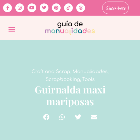
Suscríbete
Craft and Scrap
,
Manualidades
,
Scrapbooking
,
Tools
Guirnalda maxi
mariposas