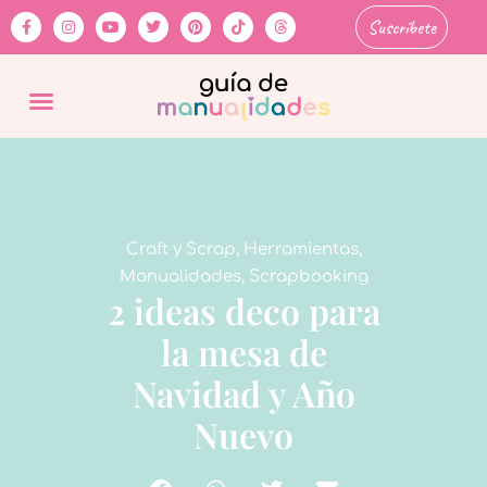
Suscríbete
Craft y Scrap
,
Herramientas
,
Manualidades
,
Scrapbooking
2 ideas deco para
la mesa de
Navidad y Año
Nuevo