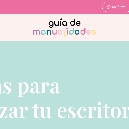
Suscríbete
as para
zar tu escrito