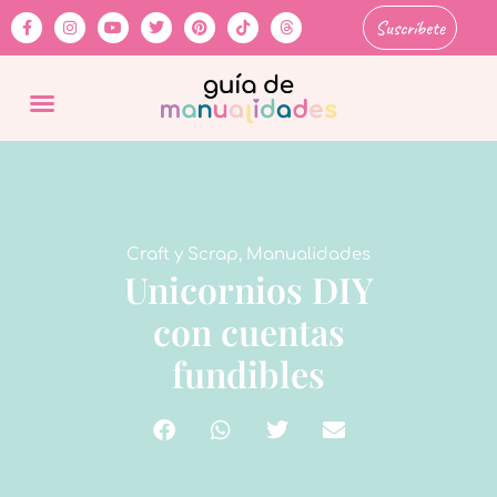
Suscríbete
Craft y Scrap
,
Manualidades
Unicornios DIY
con cuentas
fundibles