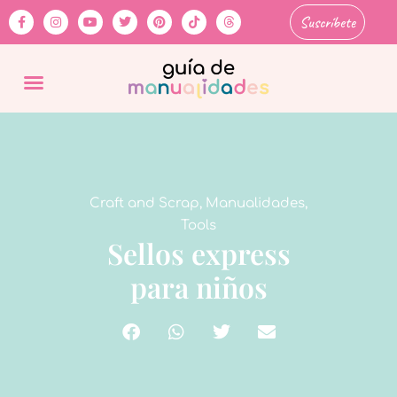
Suscríbete
Craft and Scrap
,
Manualidades
,
Tools
Sellos express
para niños