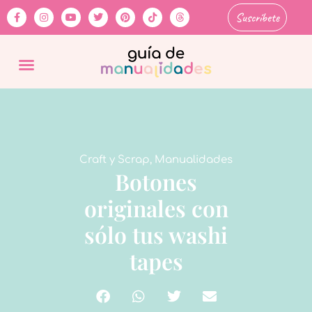
Suscríbete
Craft y Scrap
,
Manualidades
Botones
originales con
sólo tus washi
tapes