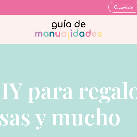
Suscríbete
IY para regalo
sas y mucho