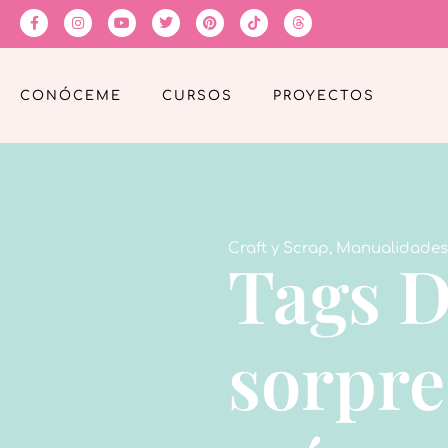
CONÓCEME
CURSOS
PROYECTOS
Craft y Scrap
,
Manualidades
Tags D
sorpre