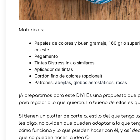
Materiales:
Papeles de colores y buen gramaje, 160 gr o superior.
celeste
Pegamento
Tintas Distress Ink o similares
Aplicador de tintas
Cordón fino de colores (opcional)
Patrones:
abejitas
,
globos aerostáticos
,
rosas
¡A prepararnos para este DIY! Es una propuesta que p
para regalar o lo que quieran. Lo bueno de ellas es 
Si tienen un plotter de corte al estilo del que tengo l
les digo, no olviden que pueden adaptar a lo que te
cómo funciona y lo que pueden hacer con él, y así deci
que no pueden hacer la idea 🙂