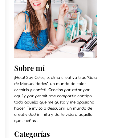
Sobre mí
¡Hola! Soy Celes, el alma creativa tras “Guía
de Manualidades”, un mundo de color,
arcoíris y confeti. Gracias por estar por
aquí y por permitirme compartir contigo
todo aquello que me gusta y me apasiona
hacer. Te invito a descubrir un mundo de
creatividad infinita y darle vida a aquello
que sueñas…
Categorías