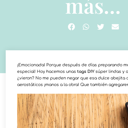
más…
¡Emocionada! Porque después de días preparando mu
especial! Hoy hacemos unas
tags DIY
súper lindas y 
¿vieron? No me pueden negar que esa dulce abejita con
aerostáticos ¡manos a la obra! Que también agregare