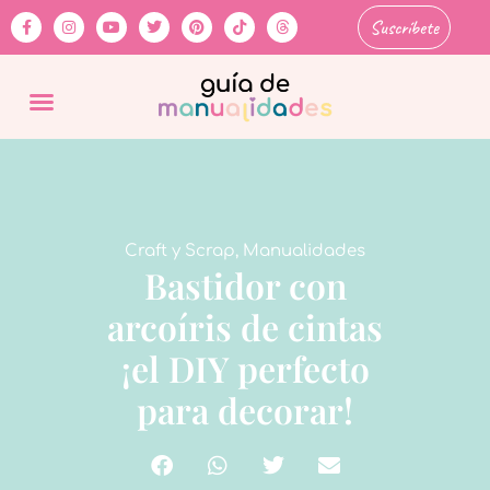
Suscríbete
Craft y Scrap
,
Manualidades
Bastidor con
arcoíris de cintas
¡el DIY perfecto
para decorar!