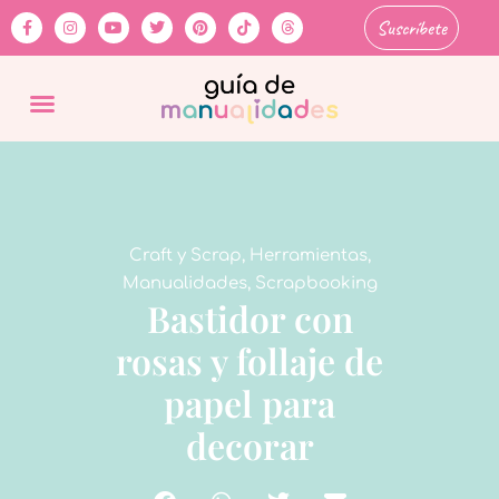
Suscríbete
Craft y Scrap
,
Herramientas
,
Manualidades
,
Scrapbooking
Bastidor con
rosas y follaje de
papel para
decorar