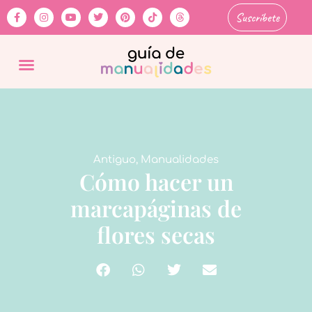
Suscríbete
Antiguo
,
Manualidades
Cómo hacer un
marcapáginas de
flores secas