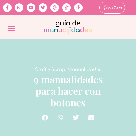
Suscríbete
Craft y Scrap
,
Manualidades
9 manualidades
para hacer con
botones