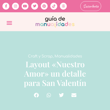
Suscríbete
Craft y Scrap
,
Manualidades
Layout «Nuestro
Amor» un detalle
para San Valentín