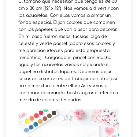
El tamaño que necesitan que tenga es de 30
cm x 30 cm (12” x 12”) ¡Nos vamos a divertir con
las acuarelas! Con ellas vamos a armar un
fondo especial. Elijan colores que combinen
con los papeles que van a usar para decorar.
En mi caso fueron rosas, fucsias, algo de
celeste y verde pastel (adoro esos colores y
me parecían ideales para esta propuesta
romántica). Cargando el pincel con mucha
agua y las acuarelas vamos salpicando el
papel en distintos lugares. Debemos dejar
secar un color antes de trabajar con otro (así
no se mezclarán entre ellos) Así vamos a
continuar decorando hasta lograr el efecto o
mezcla de colores deseados.