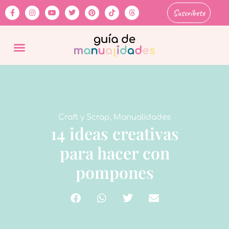
Suscríbete
Craft y Scrap
,
Manualidades
14 ideas creativas
para hacer con
pompones