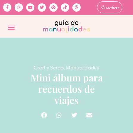
Suscríbete
Craft y Scrap
,
Manualidades
Mini álbum para
recuerdos de
viajes