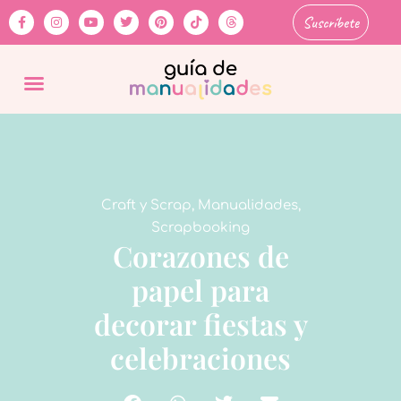
Suscríbete
Craft y Scrap
,
Manualidades
,
Scrapbooking
Corazones de
papel para
decorar fiestas y
celebraciones