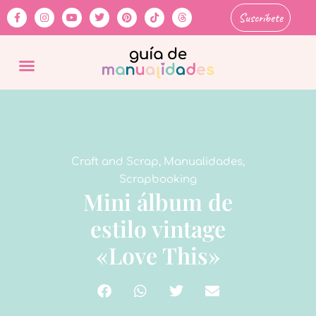
Suscríbete
Craft and Scrap
,
Manualidades
,
Scrapbooking
Mini álbum de
estilo vintage
«Love This»