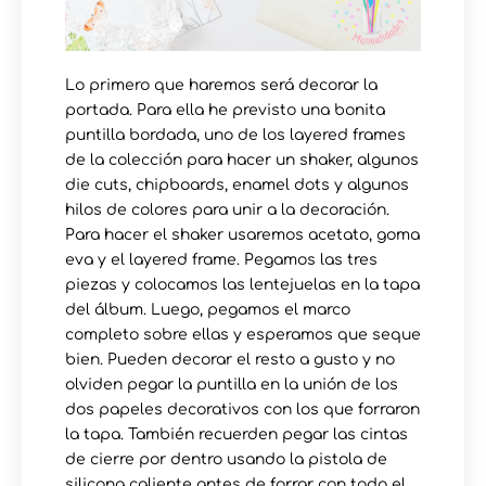
Lo primero que haremos será decorar la
portada. Para ella he previsto una bonita
puntilla bordada, uno de los layered frames
de la colección para hacer un shaker, algunos
die cuts, chipboards, enamel dots y algunos
hilos de colores para unir a la decoración.
Para hacer el shaker usaremos acetato, goma
eva y el layered frame. Pegamos las tres
piezas y colocamos las lentejuelas en la tapa
del álbum. Luego, pegamos el marco
completo sobre ellas y esperamos que seque
bien. Pueden decorar el resto a gusto y no
olviden pegar la puntilla en la unión de los
dos papeles decorativos con los que forraron
la tapa. También recuerden pegar las cintas
de cierre por dentro usando la pistola de
silicona caliente antes de forrar con todo el