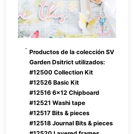
Productos de la colección SV
Garden Dsitrict utilizados:
#12500 Collection Kit
#12526 Basic Kit
#12516 6×12 Chipboard
#12521 Washi tape
#12517 Bits & pieces
#12518 Journal Bits & pieces
#12520 Layered frames