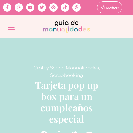
Suscríbete
Craft y Scrap
,
Manualidades
,
Scrapbooking
Tarjeta pop up
box para un
cumpleaños
especial