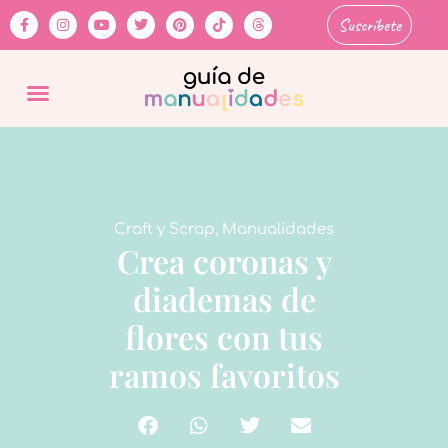
Suscríbete
Craft y Scrap
,
Manualidades
Crea coronas y
diademas de
flores con tus
ramos favoritos