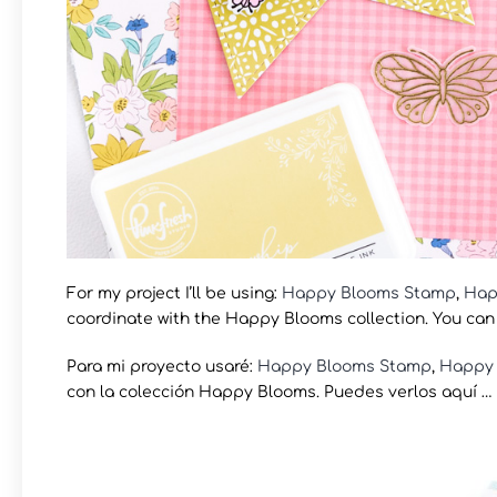
For my project I’ll be using:
Happy Blooms Stamp
,
Hap
coordinate with the Happy Blooms collection. You ca
Para mi proyecto usaré:
Happy Blooms Stamp
,
Happy 
con la colección Happy Blooms. Puedes verlos aquí …