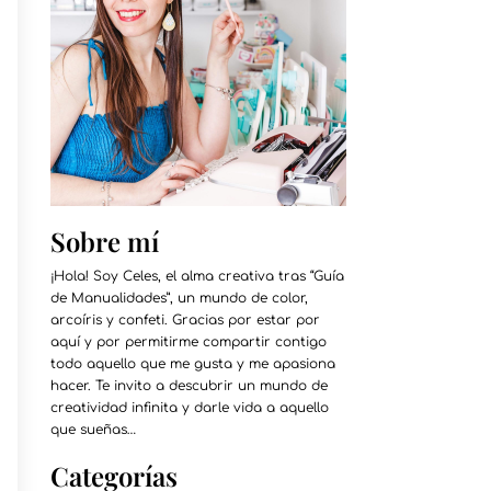
Sobre mí
¡Hola! Soy Celes, el alma creativa tras “Guía
de Manualidades”, un mundo de color,
arcoíris y confeti. Gracias por estar por
aquí y por permitirme compartir contigo
todo aquello que me gusta y me apasiona
hacer. Te invito a descubrir un mundo de
creatividad infinita y darle vida a aquello
que sueñas…
Categorías