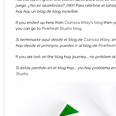
juego. ¿No es asombroso? ¡YAY! Para celebrar el lan
hoy hay un blog de blog increíble.
If you ended up here from
Clarissa Wiley’s blog
then yo
you can go to
Pinkfresh Studio blog
.
Si terminaste aquí desde el blog de
Clarissa Wiley
, e
hop desde el principio, puedes ir al blog de
Pinkfresh
If you are lost on the blog hop journey… no problem at
Si estás perdido en el blog hop… ¡no hay problema e
Studio
.