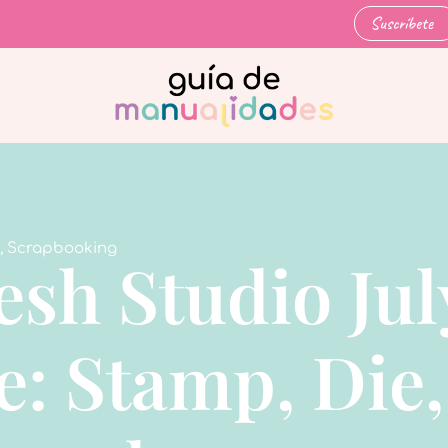
Suscríbete
,
Scrapbooking
esh Studio Jul
e: Stamp, Die,