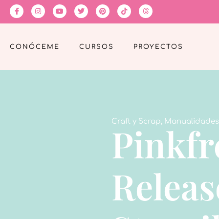
CONÓCEME
CURSOS
PROYECTOS
Craft y Scrap
,
Manualidades
Pinkfr
Releas