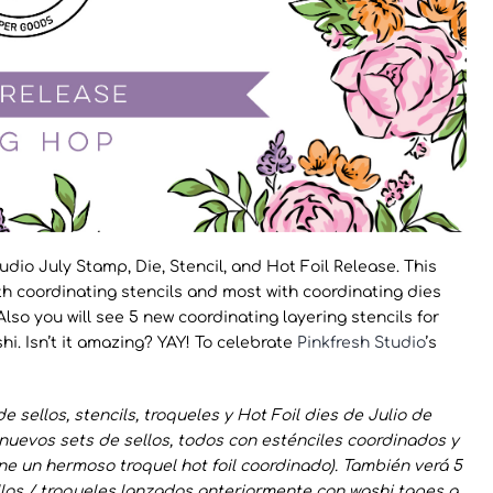
io July Stamp, Die, Stencil, and Hot Foil Release. This
ith coordinating stencils and most with coordinating dies
Also you will see 5 new coordinating layering stencils for
i. Isn’t it amazing? YAY! To celebrate
Pinkfresh Studio
’s
 sellos, stencils, troqueles y Hot Foil dies de Julio de
uevos sets de sellos, todos con esténciles coordinados y
ne un hermoso troquel hot foil coordinado). También verá 5
llos / troqueles lanzados anteriormente con washi tapes a