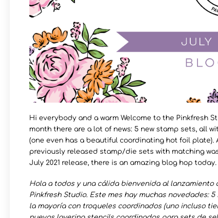
Hi everybody and a warm Welcome to the Pinkfresh Stud
month there are a lot of news: 5 new stamp sets, all w
(one even has a beautiful coordinating hot foil plate). 
previously released stamp/die sets with matching wash
July 2021 release, there is an amazing blog hop today.
Hola a todos y una cálida bienvenida al lanzamiento de
Pinkfresh Studio. Este mes hay muchas novedades: 5 n
la mayoría con troqueles coordinados (uno incluso tie
nuevos layering stencils coordinados para sets de se