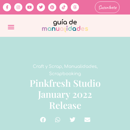
Suscríbete
Craft y Scrap
,
Manualidades
,
Scrapbooking
Pinkfresh Studio
January 2022
Release