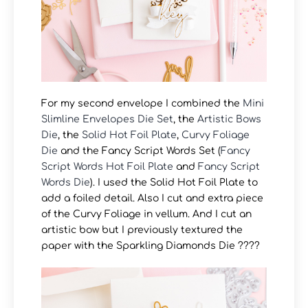
For my second envelope I combined the
Mini
Slimline Envelopes Die Set
, the
Artistic Bows
Die
, the
Solid Hot Foil Plate
,
Curvy Foliage
Die
and the Fancy Script Words Set (
Fancy
Script Words Hot Foil Plate
and
Fancy Script
Words Die
). I used the Solid Hot Foil Plate to
add a foiled detail. Also I cut and extra piece
of the Curvy Foliage in vellum. And I cut an
artistic bow but I previously textured the
paper with the Sparkling Diamonds Die ????