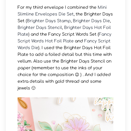
For my third envelope I combined the
Mini
Slimline Envelopes Die Set
, the Brighter Days
Set (
Brighter Days Stamp
,
Brighter Days Die
,
Brighter Days Stencil
,
Brighter Days Hot Foil
Plate
) and the Fancy Script Words Set (
Fancy
Script Words Hot Foil Plate
and
Fancy Script
Words Die
). I used the Brighter Days Hot Foil
Plate to add a foiled detail but this time with
vellum. Also use the Brighter Days Stencil on
paper (remember to use the inks of your
choice for the composition 😉 ) . And I added
extra details with gold thread and some
jewels 🙂