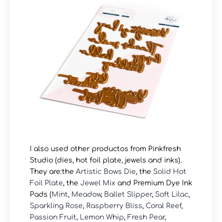
I also used other productos from Pinkfresh
Studio (dies, hot foil plate, jewels and inks).
They are:the
Artistic Bows Die
, the
Solid Hot
Foil Plate
, the
Jewel Mix
and Premium Dye Ink
Pads (
Mint
,
Meadow
,
Ballet Slipper
,
Soft Lilac
,
Sparkling Rose
,
Raspberry Bliss
,
Coral Reef
,
Passion Fruit
,
Lemon Whip
,
Fresh Pear
,