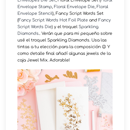
Envelopes Die Set
, Floral Envelope Set (
Floral
Envelope Stamp
,
Floral Envelope Die
,
Floral
Envelope Stencil
), Fancy Script Words Set
(
Fancy Script Words Hot Foil Plate
and
Fancy
Script Words Die
) y el troquel
Sparkling
Diamonds
.. Verán que para mi pequeño sobre
usé el troquel Sparkling Diamonds. Usa las
tintas a tu elección para la composición 😉 Y
como detalle final añadí algunas jewels de la
caja Jewel Mix. Adorable!