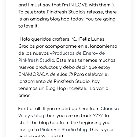
and I must say that I’m IN LOVE with them :).
To celebrate Pinkfresh Studio’s release, there
is an amazing blog hop today. You are going
to love it!
¡Hola queridos crafters! Y… ¡Feliz Lunes!
Gracias por acompañarme en el lanzamiento
de los nuevos
«Productos de Enero» de
Pinkfresh Studio
. Este mes tenemos muchos
nuevos productos y debo decir que estoy
ENAMORADA de ellos 🙂 Para celebrar el
lanzamiento de Pinkfresh Studio, hoy
tenemos un Blog Hop increíble. ¡Lo van a
amar!
First of all! If you ended up here from
Clarissa
Wiley’s blog
then you are on track ???? To
start the blog hop from the beginning you
can go to
Pinkfresh Studio blog
. This is your
final stop! You did it!