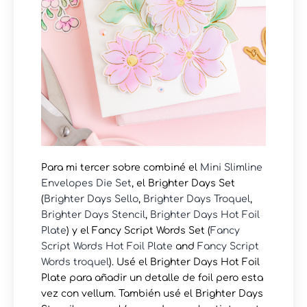
Para mi tercer sobre combiné el
Mini Slimline
Envelopes Die Set
, el Brighter Days Set
(
Brighter Days Sello
,
Brighter Days Troquel
,
Brighter Days Stencil
,
Brighter Days Hot Foil
Plate
) y el Fancy Script Words Set (
Fancy
Script Words Hot Foil Plate
and
Fancy Script
Words troquel
). Usé el Brighter Days Hot Foil
Plate para añadir un detalle de foil pero esta
vez con vellum. También usé el Brighter Days