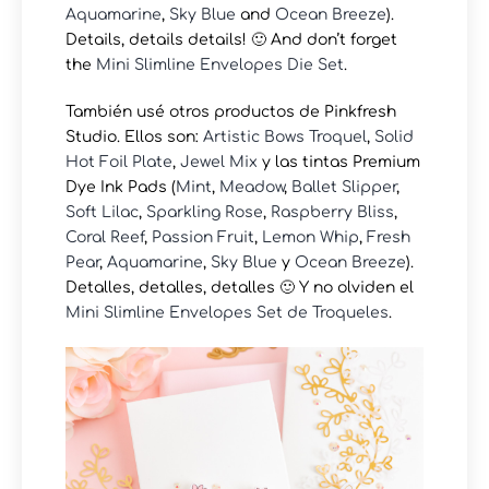
Aquamarine
,
Sky Blue
and
Ocean Breeze
).
Details, details details! 🙂 And don’t forget
the
Mini Slimline Envelopes Die Set
.
También usé otros productos de Pinkfresh
Studio. Ellos son:
Artistic Bows Troquel
,
Solid
Hot Foil Plate
,
Jewel Mix
y las tintas Premium
Dye Ink Pads (
Mint
,
Meadow
,
Ballet Slipper
,
Soft Lilac
,
Sparkling Rose
,
Raspberry Bliss
,
Coral Reef
,
Passion Fruit
,
Lemon Whip
,
Fresh
Pear
,
Aquamarine
,
Sky Blue
y
Ocean Breeze
).
Detalles, detalles, detalles 🙂 Y no olviden el
Mini Slimline Envelopes Set de Troqueles
.