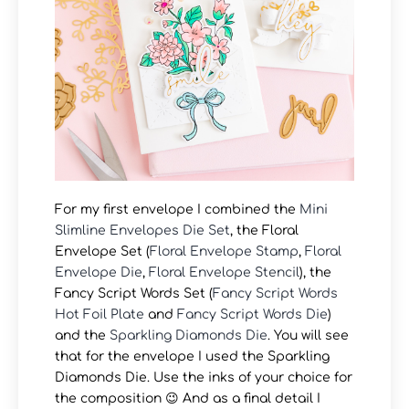
For my first envelope I combined the
Mini
Slimline Envelopes Die Set
, the Floral
Envelope Set (
Floral Envelope Stamp
,
Floral
Envelope Die
,
Floral Envelope Stencil
), the
Fancy Script Words Set (
Fancy Script Words
Hot Foil Plate
and
Fancy Script Words Die
)
and the
Sparkling Diamonds Die
. You will see
that for the envelope I used the Sparkling
Diamonds Die. Use the inks of your choice for
the composition 😉 And as a final detail I