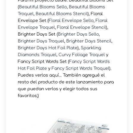
Para mi proyecto usaré: Beautiful Blooms Set
(
Beautiful Blooms Sello
,
Beautiful Blooms
Troquel
,
Beautiful Blooms Stencil
), Floral
Envelope Set (
Floral Envelope Sello
,
Floral
Envelope Troquel
,
Floral Envelope Stencil
),
Brighter Days Set (
Brighter Days Sello
,
Brighter Days Troquel
,
Brighter Days Stencil
,
Brighter Days Hot Foil Plate
),
Sparkling
Diamonds Troquel
,
Curvy Foliage Troquel
y
Fancy Script Words Set (
Fancy Script Words
Hot Foil Plate
y
Fancy Script Words Troquel
).
Puedes verlos aquí… También agregué el
resto del producto de este lanzamiento para
que puedan verlos y elegir todos sus
favoritos;)