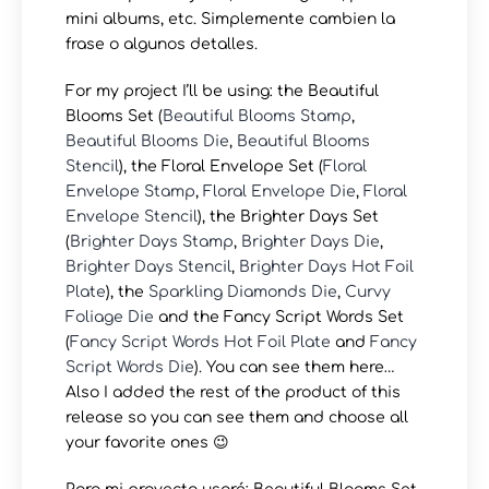
mini albums, etc. Simplemente cambien la
frase o algunos detalles.
For my project I’ll be using: the Beautiful
Blooms Set (
Beautiful Blooms Stamp
,
Beautiful Blooms Die
,
Beautiful Blooms
Stencil
), the Floral Envelope Set (
Floral
Envelope Stamp
,
Floral Envelope Die
,
Floral
Envelope Stencil
), the Brighter Days Set
(
Brighter Days Stamp
,
Brighter Days Die
,
Brighter Days Stencil
,
Brighter Days Hot Foil
Plate
), the
Sparkling Diamonds Die
,
Curvy
Foliage Die
and the Fancy Script Words Set
(
Fancy Script Words Hot Foil Plate
and
Fancy
Script Words Die
). You can see them here…
Also I added the rest of the product of this
release so you can see them and choose all
your favorite ones 😉