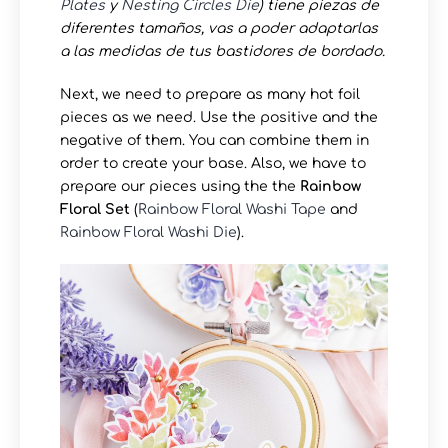
Plates
y
Nesting Circles Die
) tiene piezas de
diferentes tamaños, vas a poder adaptarlas
a las medidas de tus bastidores de bordado.
Next, we need to prepare as many hot foil
pieces as we need. Use the positive and the
negative of them. You can combine them in
order to create your base. Also, we have to
prepare our pieces using the the
Rainbow
Floral Set
(
Rainbow Floral Washi Tape
and
Rainbow Floral Washi Die
).