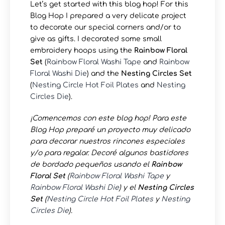
Let’s get started with this blog hop! For this
Blog Hop I prepared a very delicate project
to decorate our special corners and/or to
give as gifts. I decorated some small
embroidery hoops using the
Rainbow Floral
Set
(
Rainbow Floral Washi Tape
and
Rainbow
Floral Washi Die
) and the
Nesting Circles Set
(
Nesting Circle Hot Foil Plates
and
Nesting
Circles Die
).
¡Comencemos con este blog hop! Para este
Blog Hop preparé un proyecto muy delicado
para decorar nuestros rincones especiales
y/o para regalar. Decoré algunos bastidores
de bordado pequeños usando el
Rainbow
Floral Set
(
Rainbow Floral Washi Tape
y
Rainbow Floral Washi Die
) y el
Nesting Circles
Set
(
Nesting Circle Hot Foil Plates
y
Nesting
Circles Die
).