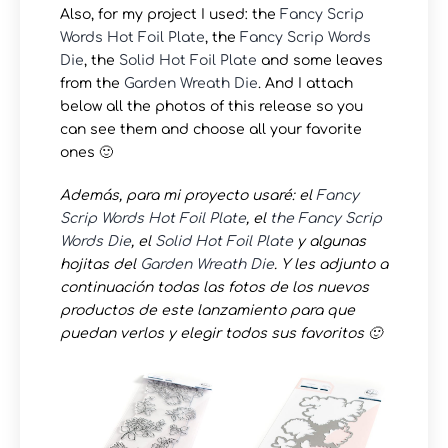
Also, for my project I used: the
Fancy Scrip
Words Hot Foil Plate
, the
Fancy Scrip Words
Die
, the
Solid Hot Foil Plate
and some leaves
from the
Garden Wreath Die
. And I attach
below all the photos of this release so you
can see them and choose all your favorite
ones 🙂
Además, para mi proyecto usaré: el
Fancy
Scrip Words Hot Foil Plate
, el
the
Fancy Scrip
Words Die
, el
Solid Hot Foil Plate
y algunas
hojitas del
Garden Wreath Die
. Y les adjunto a
continuación todas las fotos de los nuevos
productos de este lanzamiento para que
puedan verlos y elegir todos sus favoritos 🙂