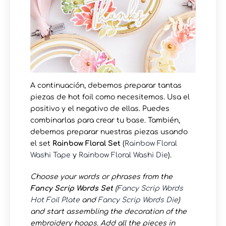
A continuación, debemos preparar tantas
piezas de hot foil como necesitemos. Usa el
positivo y el negativo de ellas. Puedes
combinarlas para crear tu base. También,
debemos preparar nuestras piezas usando
el set
Rainbow Floral Set
(
Rainbow Floral
Washi Tape
y
Rainbow Floral Washi Die
).
Choose your words or phrases from the
Fancy Scrip Words Set
(
Fancy Scrip Words
Hot Foil Plate
and
Fancy Scrip Words Die
)
and start assembling the decoration of the
embroidery hoops. Add all the pieces in