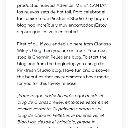
productos nuevos! Además, ME ENCANTAN
los nuevos sets de hot foil. Para celebrar el
lanzamiento de Pinkfresh Studio, hoy hay un
blog hop increíble y muy encantador. ¡Estoy
segura que les va a encantar!
First of all! If you ended up here from
Clarissa
Wiley’s blog
then you are on track. Your next
stop is
Channin Pelletier’s blog
. To start the
blog hop from the beginning you can go to
Pinkfresh Studio blog
. Have fun and discover
the beauties that my teammates have made
for you for this lovely release!
¡Primero que nada! Si estás aquí desde el
blog de
Clarissa Wiley
, entonces estás en el
camino correcto. Tu próxima parada es el
blog de
Channin Pelletier
. Si quieres ver el
Blog Hop desde el principio, puede ir