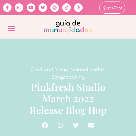
Suscríbete
Craft and Scrap
,
Manualidades
,
Scrapbooking
Pinkfresh Studio
March 2022
Release Blog Hop