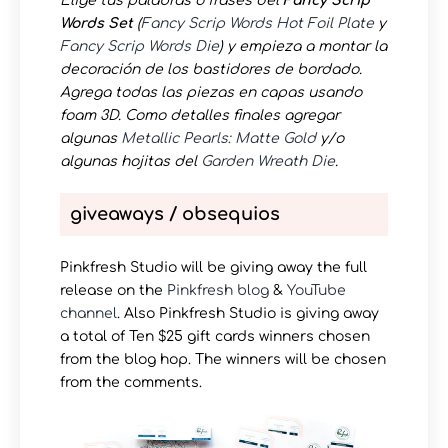
Elige tus palabras o frases del
Fancy Scrip
Words Set
(
Fancy Scrip Words Hot Foil Plate
y
Fancy Scrip Words Die
) y empieza a montar la
decoración de los bastidores de bordado.
Agrega todas las piezas en capas usando
foam 3D. Como detalles finales agregar
algunas
Metallic Pearls: Matte Gold
y/o
algunas hojitas del
Garden Wreath Die
.
giveaways / obsequios
Pinkfresh Studio will be giving away the full
release on the
Pinkfresh blog
&
YouTube
channel
. Also Pinkfresh Studio is giving away
a total of Ten $25 gift cards winners chosen
from the blog hop. The winners will be chosen
from the comments.