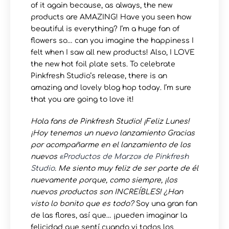
of it again because, as always, the new
products are AMAZING! Have you seen how
beautiful is everything? I’m a huge fan of
flowers so… can you imagine the happiness I
felt when I saw all new products! Also, I LOVE
the new hot foil plate sets. To celebrate
Pinkfresh Studio’s release, there is an
amazing and lovely blog hop today. I’m sure
that you are going to love it!
Hola fans de Pinkfresh Studio! ¡Feliz Lunes!
¡Hoy tenemos un nuevo lanzamiento Gracias
por acompañarme en el lanzamiento de los
nuevos
«Productos de Marzo» de Pinkfresh
Studio
. Me siento muy feliz de ser parte de él
nuevamente porque, como siempre, ¡los
nuevos productos son INCREÍBLES! ¿Han
visto lo bonito que es todo?
Soy una gran fan
de las flores, así que… ¡pueden imaginar la
felicidad que sentí cuando vi todos los