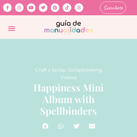
Suscríbete
Craft y Scrap
,
Scrapbooking
,
Videos
Happiness Mini
Album with
Spellbinders