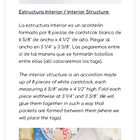
Estructura Interior / Interior Structure:
La estructura interior es un acordeón
formado por 8 piezas de cardstcok blanco de
6 5/8″ de ancho x 4 1/2″ de alto. Plegar al
ancho en 3 1/4″ y 3 3/8″. Las pegaremos entre
sí de tal manera que se formarán bolsillos
entre ellas (allí colocaremos los tags).
The interior structure is an accordion made
up of 8 pieces of white cardstock, each
measuring 6 5/8″ wide x 4 1/2″ high. Fold each
piece widthwise at 3 1/4″ and 3 3/8″. We will
glue them together in such a way that
pockets are formed between them (where we
will place the tags).