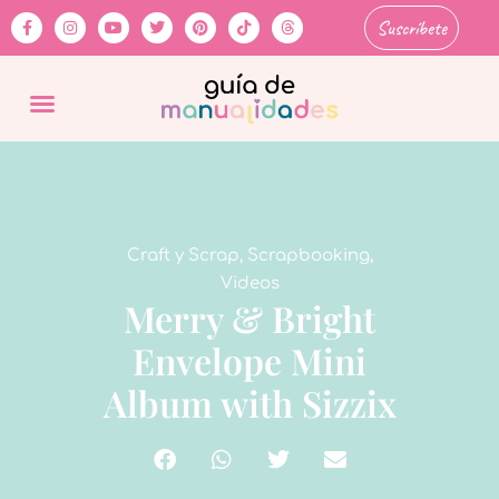
Suscríbete
Craft y Scrap
,
Scrapbooking
,
Videos
Merry & Bright
Envelope Mini
Album with Sizzix