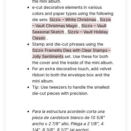
the mini album.
e-cut decorative elements in various
colors and paper types using the following
die sets:
Sizzix – White Christmas
,
Sizzix
– Vault Christmas Magic
,
Sizzix – Vault
Seasonal Sketch
,
Sizzix – Vault Holiday
Classic
.
Stamp and die-cut phrases using the
Sizzix Framelits Dies with Clear Stamps –
Jolly Sentiments
set. Use these for both
the cover and the inside of the mini album.
For an extra decorative touch, add velvet
ribbon to both the envelope box and the
mini album.
Tip: Use tweezers to handle the smallest
die-cut pieces with precision.
Para la estructura acordeón corta una
pieza de cardstock blanco de 10 5/8″
ancho x 2 7/8″ alto. Pliega a 2 1/8″, 4
1/4″, 6 3/8″, 8 1/2″ (al ancho).