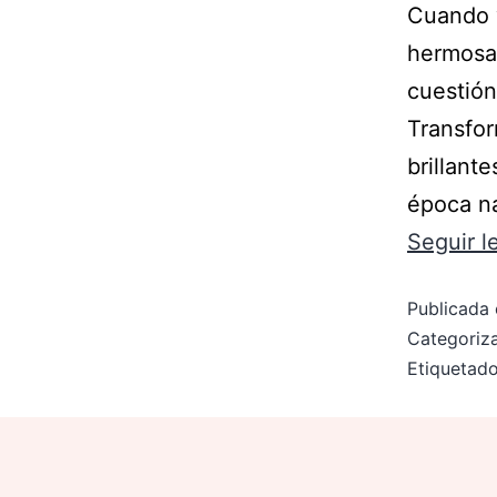
Cuando v
hermosa
cuestión
Transfor
brillant
época na
Seguir 
Publicada 
Categori
Etiqueta