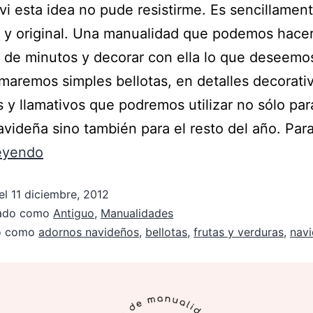
i esta idea no pude resistirme. Es sencillamen
 y original. Una manualidad que podemos hace
 de minutos y decorar con ella lo que deseemo
maremos simples bellotas, en detalles decorati
es y llamativos que podremos utilizar no sólo par
videña sino también para el resto del año. Par
leyendo
el
11 diciembre, 2012
zado como
Antiguo
,
Manualidades
do como
adornos navideños
,
bellotas
,
frutas y verduras
,
nav