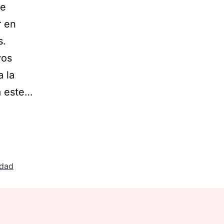
te
r en
s.
vos
a la
a este…
idad