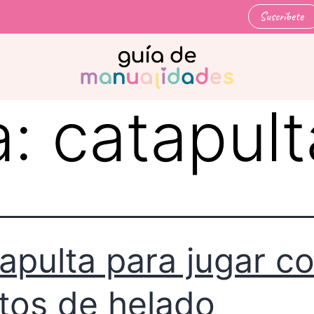
Suscríbete
a:
catapult
apulta para jugar c
itos de helado