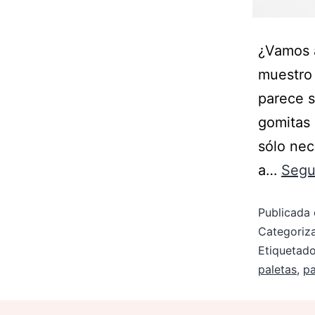
¿Vamos a
muestro 
parece s
gomitas 
sólo nec
a…
Segu
Publicada 
Categori
Etiqueta
paletas
,
pa