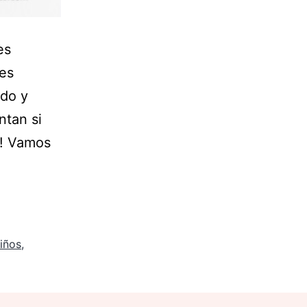
es
les
ado y
ntan si
o! Vamos
iños
,