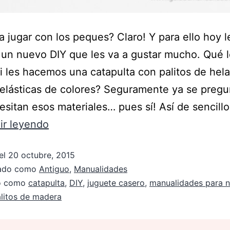
 jugar con los peques? Claro! Y para ello hoy l
un nuevo DIY que les va a gustar mucho. Qué 
i les hacemos una catapulta con palitos de hel
elásticas de colores? Seguramente ya se pregu
esitan esos materiales… pues sí! Así de sencill
ir leyendo
el
20 octubre, 2015
zado como
Antiguo
,
Manualidades
do como
catapulta
,
DIY
,
juguete casero
,
manualidades para n
litos de madera