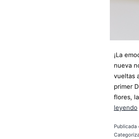
¡La emoc
nueva no
vueltas 
primer D
flores, l
leyendo
Publicada 
Categori