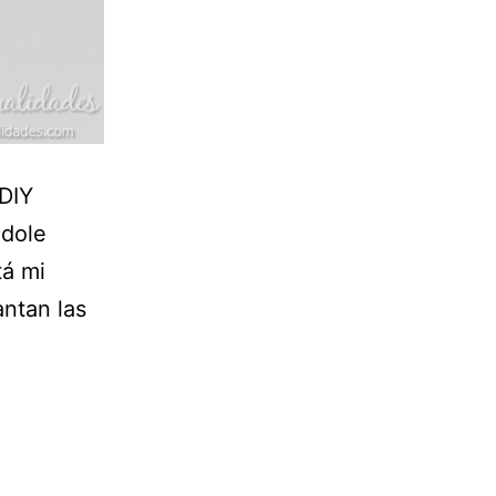
 DIY
ndole
tá mi
antan las