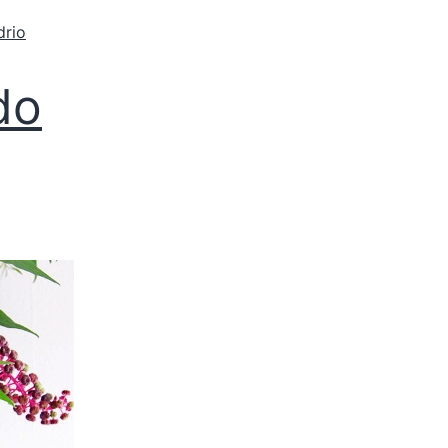
drio
do