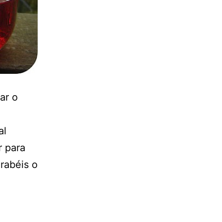
ar o
al
r para
rabéis o