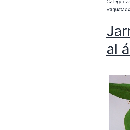
Categori
Etiqueta
Jar
al 