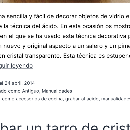
a sencilla y fácil de decorar objetos de vidrio e
 la técnica del ácido. En esta ocasión os most
en el que se ha usado esta técnica decorativa 
n nuevo y original aspecto a un salero y un pim
n cristal transparente. Esta técnica es estupen
guir leyendo
el
24 abril, 2014
zado como
Antiguo
,
Manualidades
do como
accesorios de cocina
,
grabar al ácido
,
manualidade
bar un tarro de crist