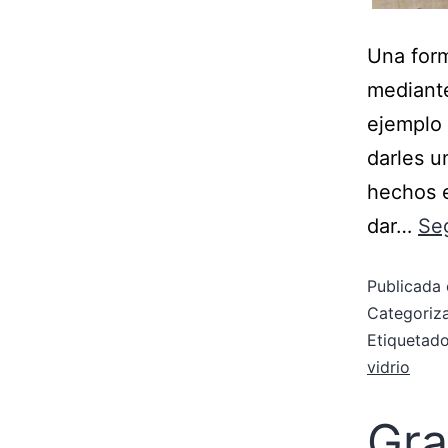
Una form
mediante
ejemplo 
darles u
hechos e
dar…
Se
Publicada 
Categori
Etiqueta
vidrio
Gra