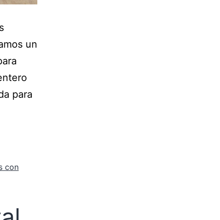
s
ramos un
para
entero
da para
s con
al