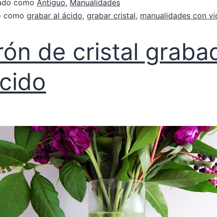
zado como
Antiguo
,
Manualidades
do como
grabar al ácido
,
grabar cristal
,
manualidades con vi
rón de cristal graba
ácido