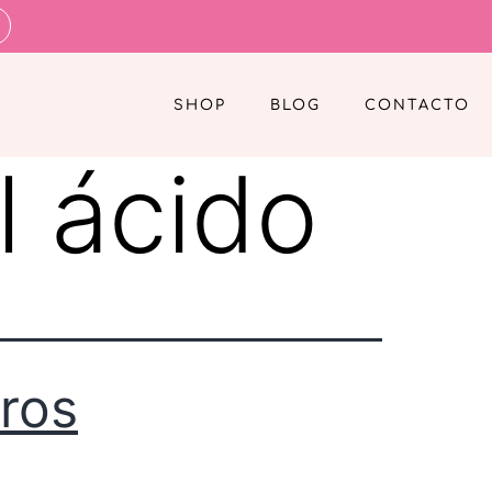
SHOP
BLOG
CONTACTO
l ácido
ros