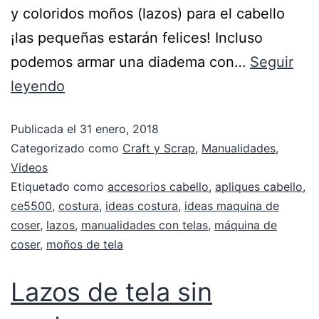
y coloridos moños (lazos) para el cabello
¡las pequeñas estarán felices! Incluso
podemos armar una diadema con…
Seguir
leyendo
Publicada el
31 enero, 2018
Categorizado como
Craft y Scrap
,
Manualidades
,
Videos
Etiquetado como
accesorios cabello
,
apliques cabello
,
ce5500
,
costura
,
ideas costura
,
ideas maquina de
coser
,
lazos
,
manualidades con telas
,
máquina de
coser
,
moños de tela
Lazos de tela sin