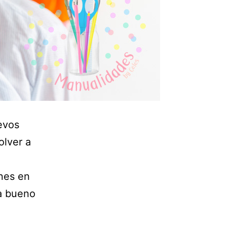
evos
olver a
nes en
ta bueno