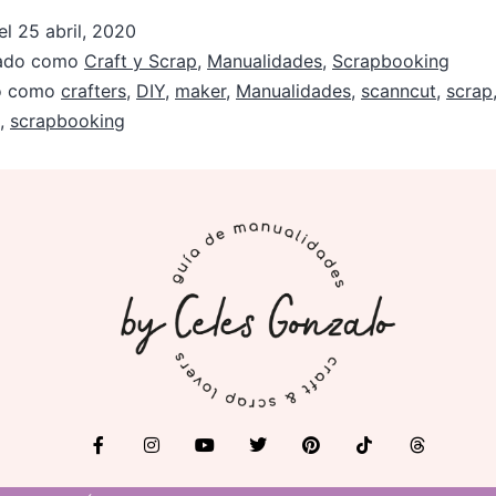
el
25 abril, 2020
zado como
Craft y Scrap
,
Manualidades
,
Scrapbooking
do como
crafters
,
DIY
,
maker
,
Manualidades
,
scanncut
,
scrap
,
scrapbooking