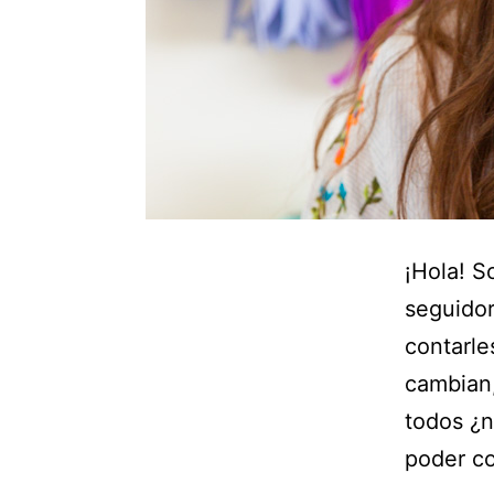
¡Hola! S
seguidor
contarle
cambian
todos ¿n
poder c