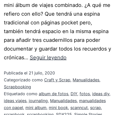
mini álbum de viajes combinado. ¿A qué me
refiero con ello? Que tendrá una espina
tradicional con páginas pocket pero,
también tendrá espacio en la misma espina
para añadir tres cuadernillos para poder
documentar y guardar todos los recuerdos y
crónicas…
Seguir leyendo
Publicada el
21 julio, 2020
Categorizado como
Craft y Scrap
,
Manualidades
,
Scrapbooking
Etiquetado como
album de fotos
,
DIY
,
fotos
,
ideas diy
,
ideas viajes
,
journaling
,
Manualidades
,
manualidades
con papel
,
mini album
,
mini book
,
scanncut
,
scrap
,
scrapbook
,
scrapbooking
,
SDX225
,
Simple Stories