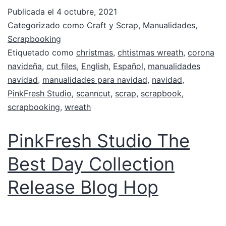
Publicada el
4 octubre, 2021
Categorizado como
Craft y Scrap
,
Manualidades
,
Scrapbooking
Etiquetado como
christmas
,
chtistmas wreath
,
corona
navideña
,
cut files
,
English
,
Español
,
manualidades
navidad
,
manualidades para navidad
,
navidad
,
PinkFresh Studio
,
scanncut
,
scrap
,
scrapbook
,
scrapbooking
,
wreath
PinkFresh Studio The
Best Day Collection
Release Blog Hop