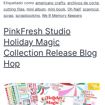
Etiquetado como
americanc crafts
,
archivos de corte
,
cutting files
,
mini album
,
mini book
,
Oh Naif
,
scanncut
,
scrap
,
scrapbooking
,
We R Memory Keepers
PinkFresh Studio
Holiday Magic
Collection Release Blog
Hop