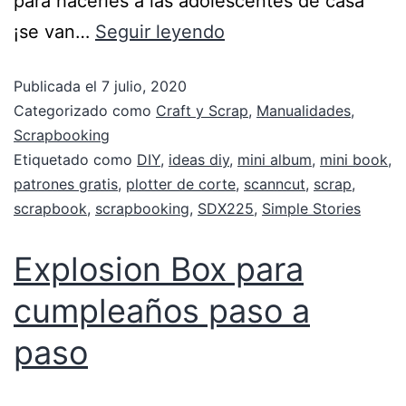
para hacerles a las adolescentes de casa
¡se van…
Seguir leyendo
Publicada el
7 julio, 2020
Categorizado como
Craft y Scrap
,
Manualidades
,
Scrapbooking
Etiquetado como
DIY
,
ideas diy
,
mini album
,
mini book
,
patrones gratis
,
plotter de corte
,
scanncut
,
scrap
,
scrapbook
,
scrapbooking
,
SDX225
,
Simple Stories
Explosion Box para
cumpleaños paso a
paso