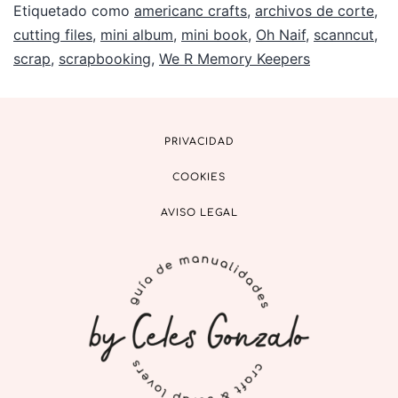
Etiquetado como
americanc crafts
,
archivos de corte
,
cutting files
,
mini album
,
mini book
,
Oh Naif
,
scanncut
,
scrap
,
scrapbooking
,
We R Memory Keepers
PRIVACIDAD
COOKIES
AVISO LEGAL