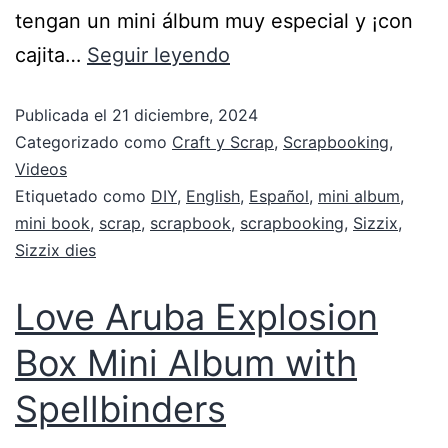
tengan un mini álbum muy especial y ¡con
cajita…
Seguir leyendo
Publicada el
21 diciembre, 2024
Categorizado como
Craft y Scrap
,
Scrapbooking
,
Videos
Etiquetado como
DIY
,
English
,
Español
,
mini album
,
mini book
,
scrap
,
scrapbook
,
scrapbooking
,
Sizzix
,
Sizzix dies
Love Aruba Explosion
Box Mini Album with
Spellbinders