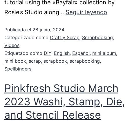
tutorial using the «Bayfair» collection by
Rosie’s Studio along…
Seguir leyendo
Publicada el
28 junio, 2024
Categorizado como
Craft y Scrap
,
Scrapbooking
,
Videos
Etiquetado como
DIY
,
English
,
Español
,
mini album
,
mini book
,
scrap
,
scrapbook
,
scrapbooking
,
Spellbinders
Pinkfresh Studio March
2023 Washi, Stamp, Die,
and Stencil Release