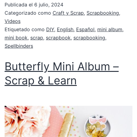
Publicada el
6 julio, 2024
Categorizado como
Craft y Scrap
,
Scrapbooking
,
Videos
Etiquetado como
DIY
,
English
,
Español
,
mini album
,
mini book
,
scrap
,
scrapbook
,
scrapbooking
,
Spellbinders
Butterfly Mini Album –
Scrap & Learn