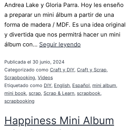
Andrea Lake y Gloria Parra. Hoy les enseño
a preparar un mini álbum a partir de una
forma de madera / MDF. Es una idea original
y divertida que nos permitrá hacer un mini
álbum con…
Seguir leyendo
Publicada el
30 junio, 2024
Categorizado como
Craft y DIY
,
Craft y Scrap
,
Scrapbooking
,
Videos
Etiquetado como
DIY
,
English
,
Español
,
mini album
,
mini book
,
scrap
,
Scrap & Learn
,
scrapbook
,
scrapbooking
Happiness Mini Album