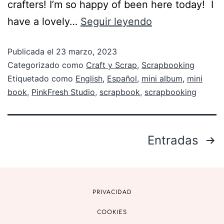
crafters! I’m so happy of been here today! I
have a lovely…
Seguir leyendo
Publicada el
23 marzo, 2023
Categorizado como
Craft y Scrap
,
Scrapbooking
Etiquetado como
English
,
Español
,
mini album
,
mini
book
,
PinkFresh Studio
,
scrapbook
,
scrapbooking
Entradas
PRIVACIDAD
COOKIES