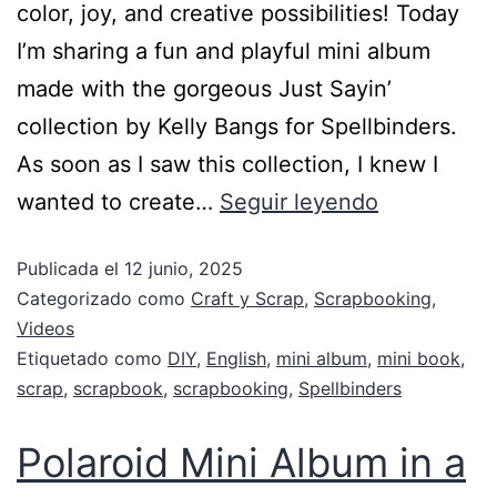
color, joy, and creative possibilities! Today
I’m sharing a fun and playful mini album
made with the gorgeous Just Sayin’
collection by Kelly Bangs for Spellbinders.
As soon as I saw this collection, I knew I
wanted to create…
Seguir leyendo
Publicada el
12 junio, 2025
Categorizado como
Craft y Scrap
,
Scrapbooking
,
Videos
Etiquetado como
DIY
,
English
,
mini album
,
mini book
,
scrap
,
scrapbook
,
scrapbooking
,
Spellbinders
Polaroid Mini Album in a