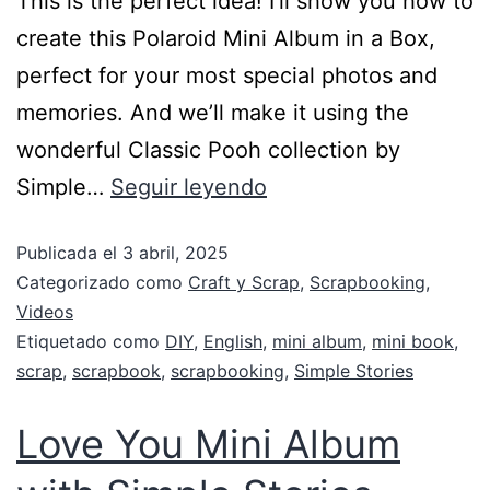
This is the perfect idea! I’ll show you how to
create this Polaroid Mini Album in a Box,
perfect for your most special photos and
memories. And we’ll make it using the
wonderful Classic Pooh collection by
Simple…
Seguir leyendo
Publicada el
3 abril, 2025
Categorizado como
Craft y Scrap
,
Scrapbooking
,
Videos
Etiquetado como
DIY
,
English
,
mini album
,
mini book
,
scrap
,
scrapbook
,
scrapbooking
,
Simple Stories
Love You Mini Album