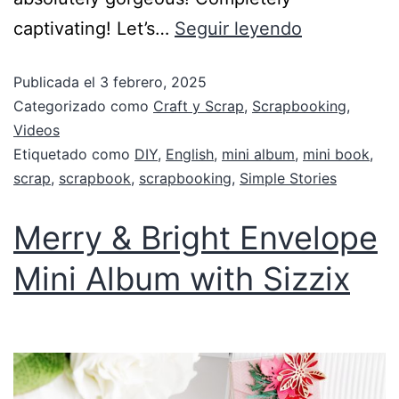
captivating! Let’s…
Seguir leyendo
Publicada el
3 febrero, 2025
Categorizado como
Craft y Scrap
,
Scrapbooking
,
Videos
Etiquetado como
DIY
,
English
,
mini album
,
mini book
,
scrap
,
scrapbook
,
scrapbooking
,
Simple Stories
Merry & Bright Envelope
Mini Album with Sizzix