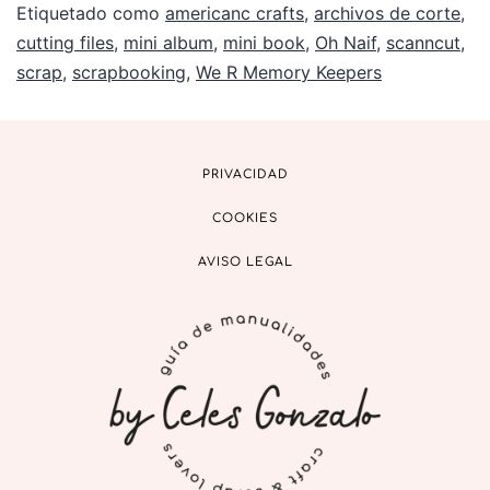
Etiquetado como
americanc crafts
,
archivos de corte
,
cutting files
,
mini album
,
mini book
,
Oh Naif
,
scanncut
,
scrap
,
scrapbooking
,
We R Memory Keepers
PRIVACIDAD
COOKIES
AVISO LEGAL