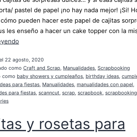
orta/ pastel de papel ¡no hay nada mejor! ¡Si! H
cómo pueden hacer este papel de cajitas sorpr
s les enseño a hacer un cake topper con la m
leyendo
el
22 agosto, 2020
zado como
Craft and Scrap
,
Manualidades
,
Scrapbooking
do como
baby showers y cumpleaños
,
birthday ideas
,
cumpl
ideas para fiestas
,
Manualidades
,
manualidades con papel
,
es para fiestas
,
scanncut
,
scrap
,
scrapbook
,
scrapbooking
ries
itas y rosetas para