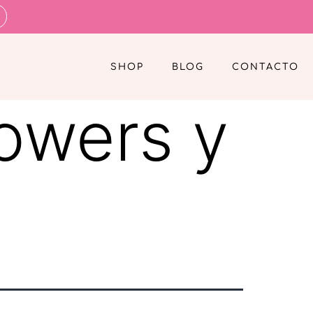
SHOP
BLOG
CONTACTO
owers y