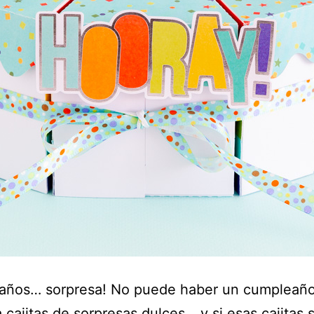
años… sorpresa! No puede haber un cumpleañ
 cajitas de sorpresas dulces… y si esas cajitas 