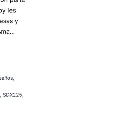
oy les
esas y
isma…
eaños
,
,
SDX225
,