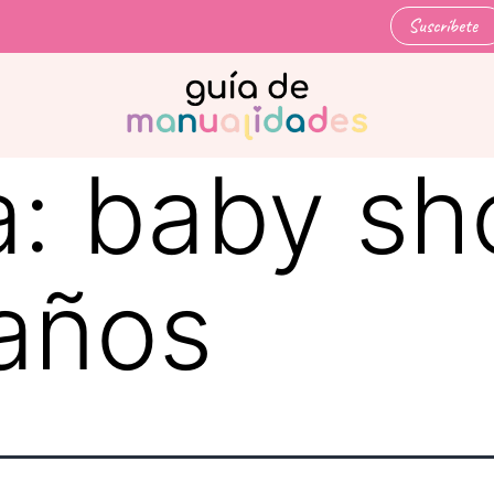
Suscríbete
a:
baby sh
años