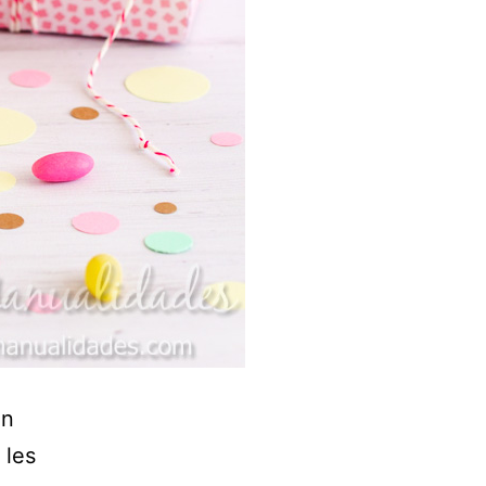
ún
 les