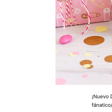
¡Nuevo D
fánatico