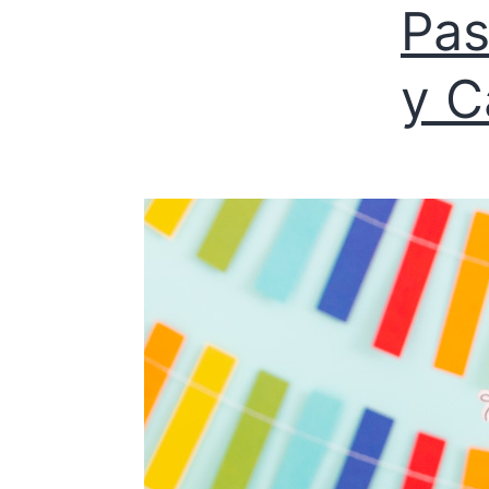
Pas
y C