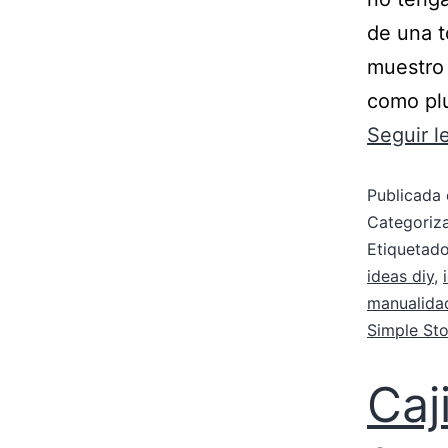
de una t
muestro 
como plu
Seguir 
Publicada 
Categori
Etiqueta
ideas diy
,
manualidad
Simple Sto
Caj