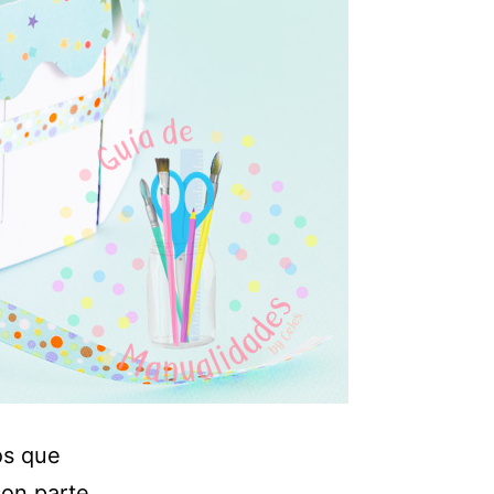
os que
son parte