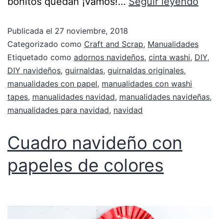
bonitos quedan ¡vamos!…
Seguir leyendo
Publicada el
27 noviembre, 2018
Categorizado como
Craft and Scrap
,
Manualidades
Etiquetado como
adornos navideños
,
cinta washi
,
DIY
,
DIY navideños
,
guirnaldas
,
guirnaldas originales
,
manualidades con papel
,
manualidades con washi
tapes
,
manualidades navidad
,
manualidades navideñas
,
manualidades para navidad
,
navidad
Cuadro navideño con
papeles de colores