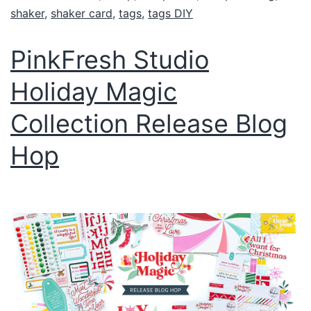
shaker
,
shaker card
,
tags
,
tags DIY
PinkFresh Studio
Holiday Magic
Collection Release Blog
Hop