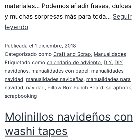
materiales… Podemos añadir frases, dulces
y muchas sorpresas más para toda…
Seguir
leyendo
Publicada el
1 diciembre, 2018
Categorizado como
Craft and Scrap
,
Manualidades
Etiquetado como
calendario de adviento
,
DIY
,
DIY
navideños
,
manualidades con papel
,
manualidades
navidad
,
manualidades navideñas
,
manualidades para
navidad
,
navidad
,
Pillow Box Punch Board
,
scrapbook
,
scrapbooking
Molinillos navideños con
washi tapes