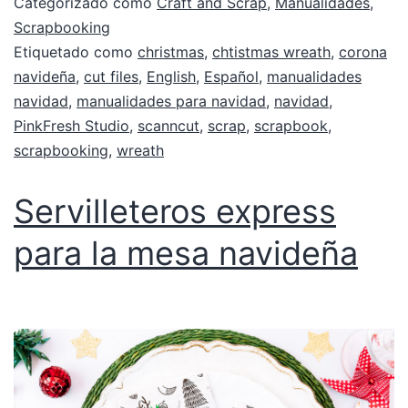
Categorizado como
Craft and Scrap
,
Manualidades
,
Scrapbooking
Etiquetado como
christmas
,
chtistmas wreath
,
corona
navideña
,
cut files
,
English
,
Español
,
manualidades
navidad
,
manualidades para navidad
,
navidad
,
PinkFresh Studio
,
scanncut
,
scrap
,
scrapbook
,
scrapbooking
,
wreath
Servilleteros express
para la mesa navideña