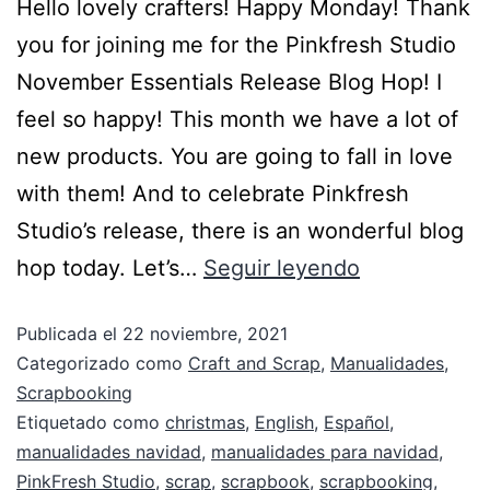
Hello lovely crafters! Happy Monday! Thank
you for joining me for the Pinkfresh Studio
November Essentials Release Blog Hop! I
feel so happy! This month we have a lot of
new products. You are going to fall in love
with them! And to celebrate Pinkfresh
Studio’s release, there is an wonderful blog
hop today. Let’s…
Seguir leyendo
Publicada el
22 noviembre, 2021
Categorizado como
Craft and Scrap
,
Manualidades
,
Scrapbooking
Etiquetado como
christmas
,
English
,
Español
,
manualidades navidad
,
manualidades para navidad
,
PinkFresh Studio
,
scrap
,
scrapbook
,
scrapbooking
,