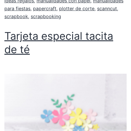
ideas regalos
,
manualidades con papel
,
manualidades
para fiestas
,
papercraft
,
plotter de corte
,
scanncut
,
scrapbook
,
scrapbooking
Tarjeta especial tacita
de té