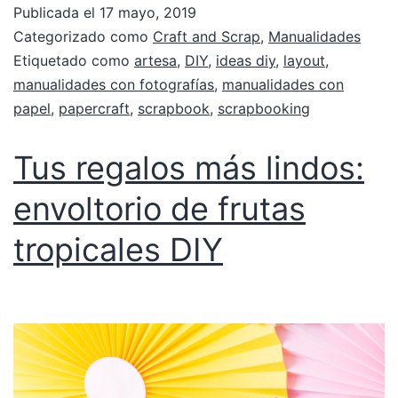
Publicada el
17 mayo, 2019
Categorizado como
Craft and Scrap
,
Manualidades
Etiquetado como
artesa
,
DIY
,
ideas diy
,
layout
,
manualidades con fotografías
,
manualidades con
papel
,
papercraft
,
scrapbook
,
scrapbooking
Tus regalos más lindos:
envoltorio de frutas
tropicales DIY