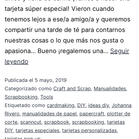
tarjeta súper especial! Vieron cuando
tenemos lejos a ese/a amigo/a y queremos
compartir una tarde de té para contarnos
nuestras cosas o lo que más nos gusta o
apasiona… Bueno ¡regalemos una…
Seguir
leyendo
Publicada el
5 mayo, 2019
Categorizado como
Craft and Scrap
,
Manualidades
,
Scrapbooking
,
Tools
Etiquetado como
cardmaking
,
DIY
,
ideas diy
,
Johanna
Rivero
,
manualidades de papel
,
papercraft
,
plotter de
corte
,
scanncut
,
scrapbook
,
scrapbooking
,
tarjetas
DIY
,
tarjetas especiales
,
tarjetas personalizadas
,
tarjetas pop up