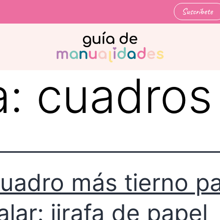
Suscríbete
a:
cuadros 
cuadro más tierno p
alar: jirafa de papel