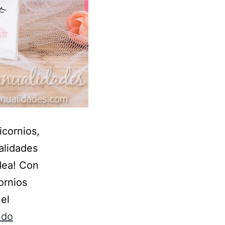
icornios,
alidades
idea! Con
ornios
el
ndo