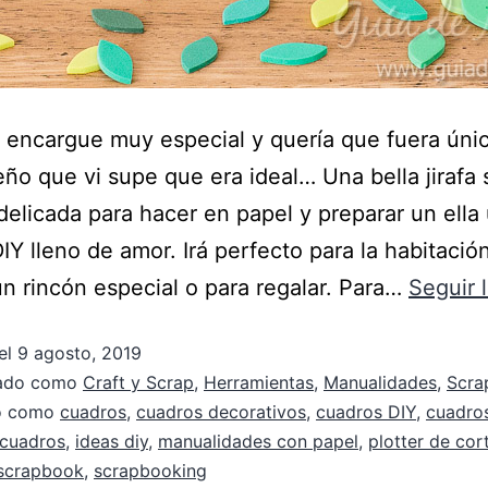
 encargue muy especial y quería que fuera úni
eño que vi supe que era ideal… Una bella jirafa
 delicada para hacer en papel y preparar un ella
IY lleno de amor. Irá perfecto para la habitació
n rincón especial o para regalar. Para…
Seguir 
el
9 agosto, 2019
zado como
Craft y Scrap
,
Herramientas
,
Manualidades
,
Scra
do como
cuadros
,
cuadros decorativos
,
cuadros DIY
,
cuadros
 cuadros
,
ideas diy
,
manualidades con papel
,
plotter de cor
scrapbook
,
scrapbooking