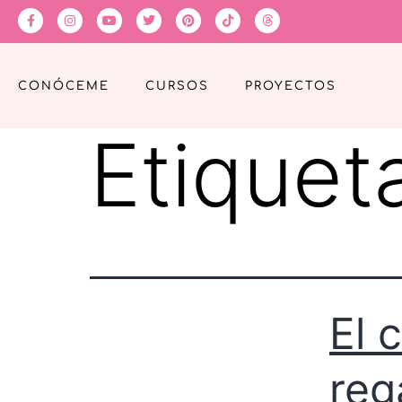
CONÓCEME
CURSOS
PROYECTOS
Etiquet
El 
reg