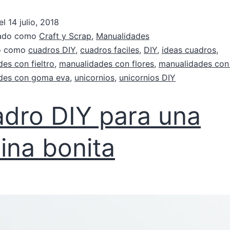
el
14 julio, 2018
zado como
Craft y Scrap
,
Manualidades
do como
cuadros DIY
,
cuadros faciles
,
DIY
,
ideas cuadros
,
es con fieltro
,
manualidades con flores
,
manualidades con
des con goma eva
,
unicornios
,
unicornios DIY
dro DIY para una
ina bonita