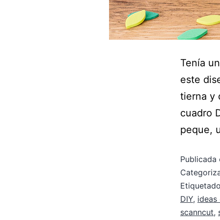
Tenía un
este dis
tierna y
cuadro D
peque, u
Publicada 
Categori
Etiqueta
DIY
,
ideas
scanncut
,