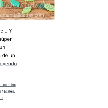
co… Y
 súper
 un
n de un
leyendo
pbooking
 faciles
,
te
,