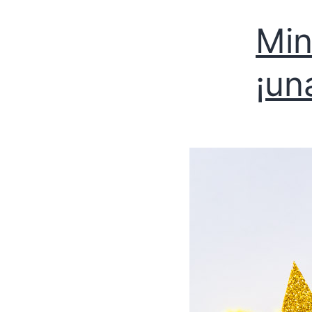
Min
¡un