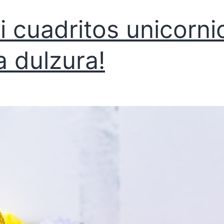
i cuadritos unicorni
a dulzura!