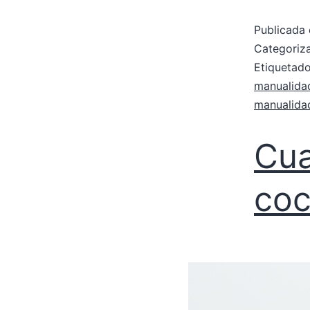
Publicada 
Categori
Etiqueta
manualidad
manualida
Cua
coc