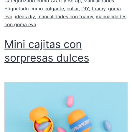
Categorizado como
Craft y Scrap
,
Manualidades
Etiquetado como
colgante
,
collar
,
DIY
,
foamy
,
goma
eva
,
ideas diy
,
manualidades con foamy
,
manualidades
con goma eva
Mini cajitas con
sorpresas dulces