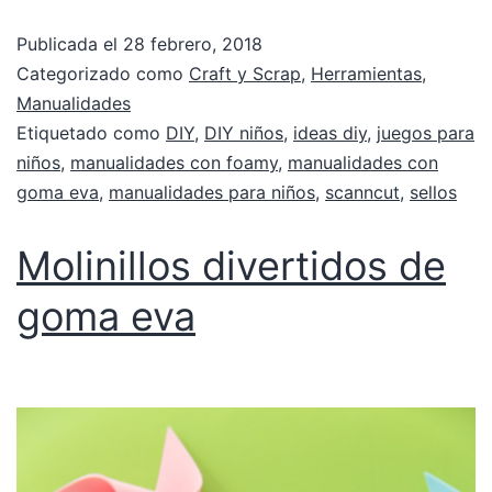
Publicada el
28 febrero, 2018
Categorizado como
Craft y Scrap
,
Herramientas
,
Manualidades
Etiquetado como
DIY
,
DIY niños
,
ideas diy
,
juegos para
niños
,
manualidades con foamy
,
manualidades con
goma eva
,
manualidades para niños
,
scanncut
,
sellos
Molinillos divertidos de
goma eva