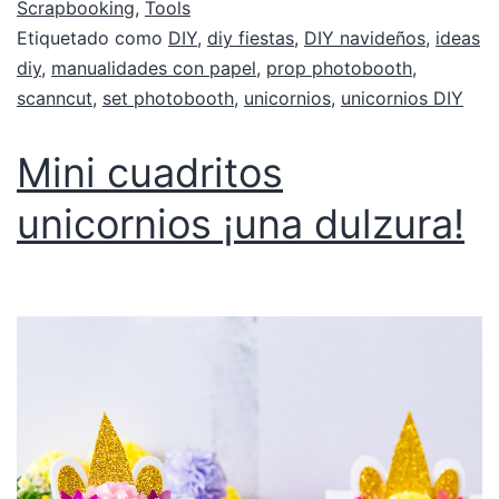
Scrapbooking
,
Tools
Etiquetado como
DIY
,
diy fiestas
,
DIY navideños
,
ideas
diy
,
manualidades con papel
,
prop photobooth
,
scanncut
,
set photobooth
,
unicornios
,
unicornios DIY
Mini cuadritos
unicornios ¡una dulzura!