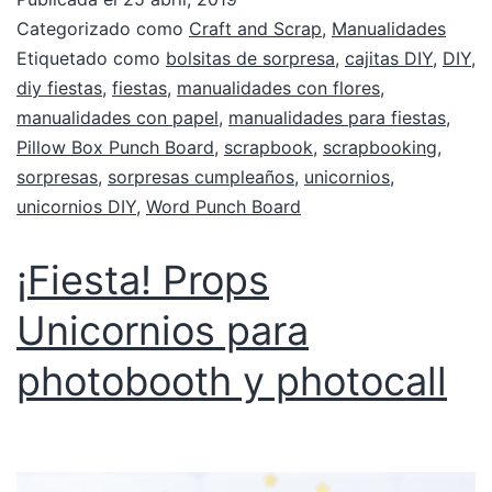
Categorizado como
Craft and Scrap
,
Manualidades
Etiquetado como
bolsitas de sorpresa
,
cajitas DIY
,
DIY
,
diy fiestas
,
fiestas
,
manualidades con flores
,
manualidades con papel
,
manualidades para fiestas
,
Pillow Box Punch Board
,
scrapbook
,
scrapbooking
,
sorpresas
,
sorpresas cumpleaños
,
unicornios
,
unicornios DIY
,
Word Punch Board
¡Fiesta! Props
Unicornios para
photobooth y photocall