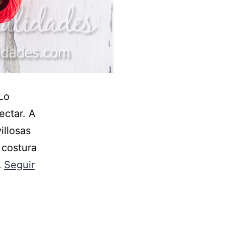
Lo
ectar. A
illosas
a costura
…
Seguir