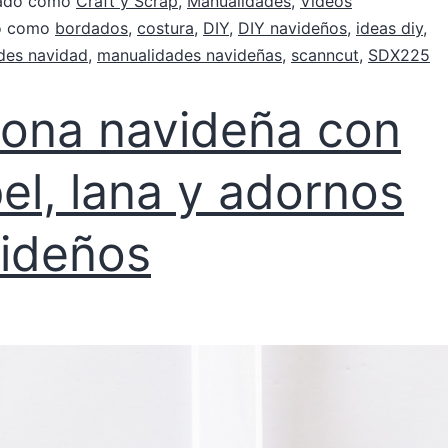
zado como
Craft y Scrap
,
Manualidades
,
Videos
do como
bordados
,
costura
,
DIY
,
DIY navideños
,
ideas diy
,
des navidad
,
manualidades navideñas
,
scanncut
,
SDX225
ona navideña con
el, lana y adornos
ideños