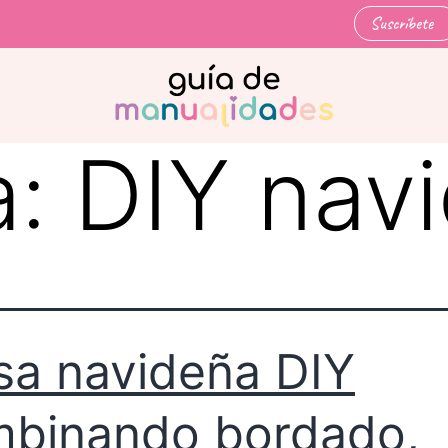
Suscríbete
a:
DIY nav
sa navideña DIY
binando bordado,