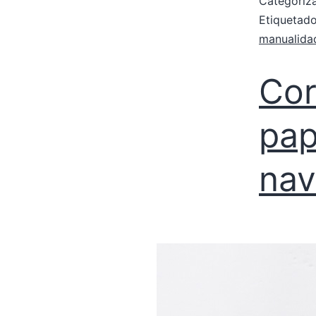
Categori
Etiqueta
manualida
Cor
pap
nav