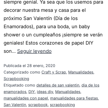
siempre genial. Ya sea que los usemos para
decorar nuestra mesa y casa para el
próximo San Valentín (Día de los
Enamorados), para una boda, un baby
shower o un cumpleaños ¡siempre se verán
geniales! Estos corazones de papel DIY
son…
Seguir leyendo
Publicada el
28 enero, 2020
Categorizado como
Craft y Scrap
,
Manualidades
,
Scrapbooking
Etiquetado como
detalles de san valentin
,
dia de los
enamorados
,
DIY
,
ideas diy
,
Manualidades
,
manualidades con papel
,
manualidades para fiestas
,
San Valentin
,
scrapbook
,
scrapbooking