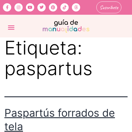
Suscríbete
Etiqueta:
paspartus
Paspartús forrados de
tela