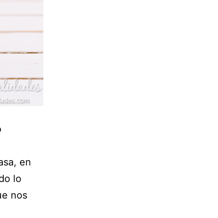
o
asa, en
do lo
ue nos