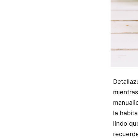
Detallaz
mientras
manualid
la habit
lindo qu
recuerd