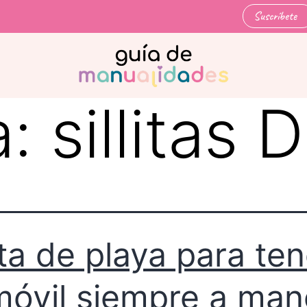
Suscríbete
a:
sillitas 
lita de playa para te
móvil siempre a man