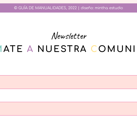
© GUÍA DE MANUALIDADES, 2022 | diseño:
mintha estudio
Newsletter
M
ATE
A
NUESTRA
C
OMUNI